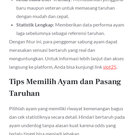
baru maupun veteran untuk memasang taruhan
dengan mudah dan cepat.
Statistik Lengkap
: Memberikan data performa ayam
laga sebelumnya sebagai referensi taruhan.
Dengan fitur ini, para penggemar sabung ayam dapat
merasakan sensasi bertaruh yang real dan
menguntungkan. Untuk informasi lebih lanjut dan akses
langsung ke platform, Anda bisa kunjungi link
slot25
.
Tips Memilih Ayam dan Pasang
Taruhan
Pilihlah ayam yang memiliki riwayat kemenangan bagus
dan cek statistiknya secara detail. Hindari bertaruh pada
ayam underdog tanpa alasan kuat karena odds yang
terlalu tinggi bisa menjadi jebakan.