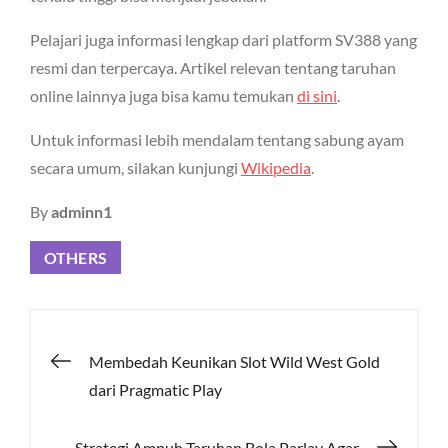
Pelajari juga informasi lengkap dari platform SV388 yang
resmi dan terpercaya. Artikel relevan tentang taruhan
online lainnya juga bisa kamu temukan
di sini
.
Untuk informasi lebih mendalam tentang sabung ayam
secara umum, silakan kunjungi
Wikipedia
.
By
adminn1
OTHERS
Post
Membedah Keunikan Slot Wild West Gold
dari Pragmatic Play
navigation
Strategi Ampuh Taruhan Bola Parlay Agar