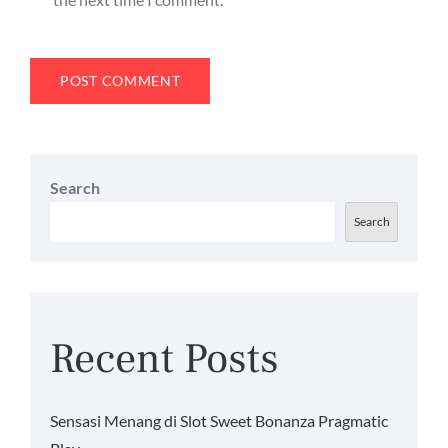
Search
Search
Recent Posts
Sensasi Menang di Slot Sweet Bonanza Pragmatic