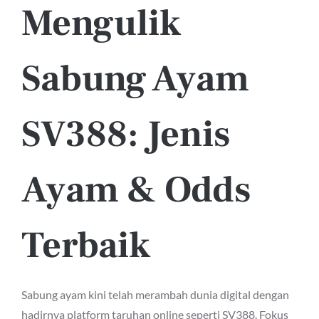
Mengulik
Sabung Ayam
SV388: Jenis
Ayam & Odds
Terbaik
Sabung ayam kini telah merambah dunia digital dengan
hadirnya platform taruhan online seperti SV388. Fokus