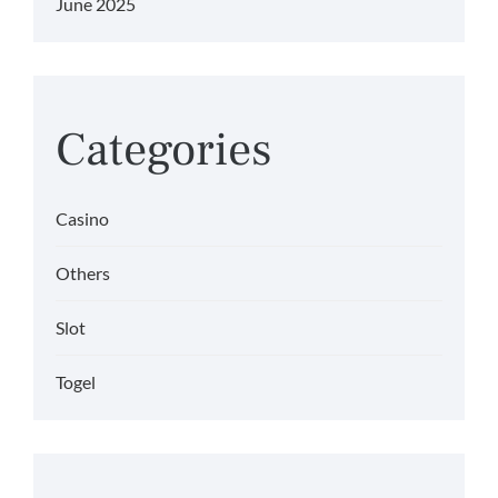
June 2025
Categories
Casino
Others
Slot
Togel