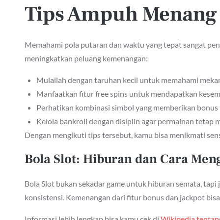
Tips Ampuh Menang d
Memahami pola putaran dan waktu yang tepat sangat pent
meningkatkan peluang kemenangan:
Mulailah dengan taruhan kecil untuk memahami meka
Manfaatkan fitur free spins untuk mendapatkan kese
Perhatikan kombinasi simbol yang memberikan bonus t
Kelola bankroll dengan disiplin agar permainan tetap
Dengan mengikuti tips tersebut, kamu bisa menikmati sens
Bola Slot: Hiburan dan Cara Men
Bola Slot bukan sekadar game untuk hiburan semata, tapi 
konsistensi. Kemenangan dari fitur bonus dan jackpot b
Informasi lebih lengkap bisa kamu cek di
Wikipedia tentan