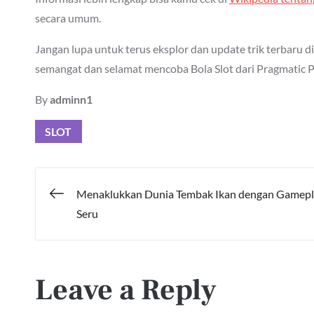
secara umum.
Jangan lupa untuk terus eksplor dan update trik terbaru 
semangat dan selamat mencoba Bola Slot dari Pragmatic P
By
adminn1
SLOT
Post
Menaklukkan Dunia Tembak Ikan dengan Gamep
Seru
navigation
Leave a Reply