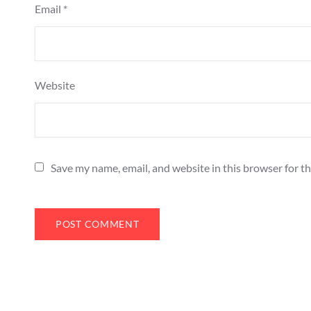
Email
*
Website
Save my name, email, and website in this browser for t