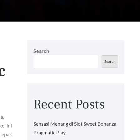
Search
Search
c
Recent Posts
a.
Sensasi Menang di Slot Sweet Bonanza
el ini
Pragmatic Play
 sepak