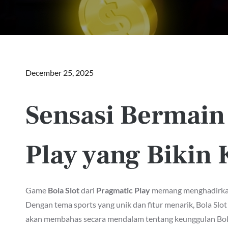
Posted
December 25, 2025
on
Sensasi Bermain 
Play yang Bikin
Game
Bola Slot
dari
Pragmatic Play
memang menghadirkan 
Dengan tema sports yang unik dan fitur menarik, Bola Sl
akan membahas secara mendalam tentang keunggulan Bola 