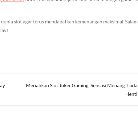
di dunia slot agar terus mendapatkan kemenangan maksimal. Salam
lay!
lay
Meriahkan Slot Joker Gaming: Sensasi Menang Tiada
Henti