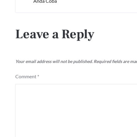
Anda Coba
navigation
Leave a Reply
Your email address will not be published.
Required fields are m
Comment
*