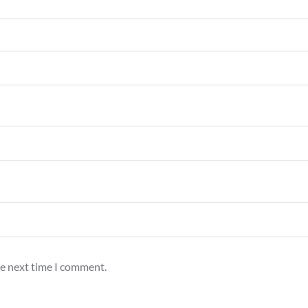
he next time I comment.