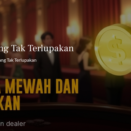
ng Tak Terlupakan
ang Tak Terlupakan