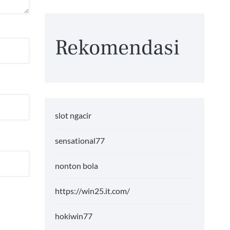
Rekomendasi
slot ngacir
sensational77
nonton bola
https://win25.it.com/
hokiwin77