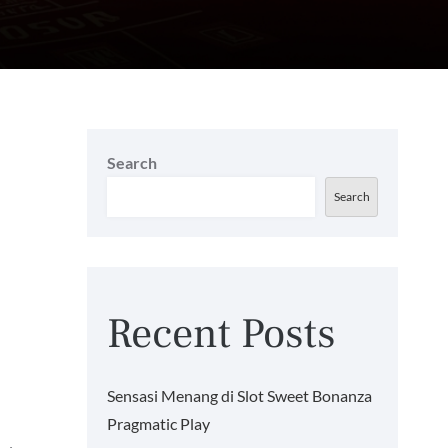
Search
Search
Recent Posts
Sensasi Menang di Slot Sweet Bonanza
Pragmatic Play