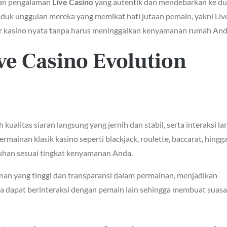
kan pengalaman
Live Casino
yang autentik dan mendebarkan ke du
 produk unggulan mereka yang memikat hati jutaan pemain, yakni Liv
er kasino nyata tanpa harus meninggalkan kenyamanan rumah And
e Casino Evolution
ualitas siaran langsung yang jernih dan stabil, serta interaksi l
rmainan klasik kasino seperti blackjack, roulette, baccarat, hing
aruhan sesuai tingkat kenyamanan Anda.
anan yang tinggi dan transparansi dalam permainan, menjadikan
 dapat berinteraksi dengan pemain lain sehingga membuat suasa