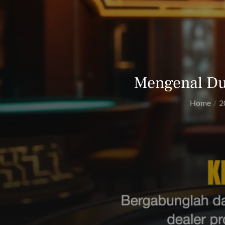
Mengenal Dun
Home
2