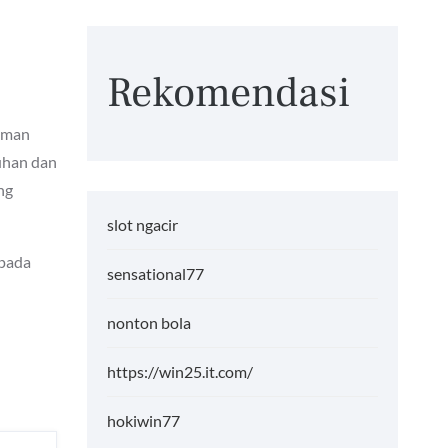
Rekomendasi
haman
uhan dan
ng
slot ngacir
pada
sensational77
nonton bola
https://win25.it.com/
hokiwin77