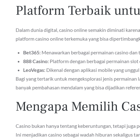
Platform Terbaik unt
Dalam dunia digital, casino online semakin diminati kare
platform casino online terkemuka yang bisa dipertimbangk
Bet365:
Menawarkan berbagai permainan casino dan ta
888 Casino:
Platform dengan berbagai permainan slot 
LeoVegas:
Dikenal dengan aplikasi mobile yang unggul d
Bagi yang tertarik untuk mengeksplorasi jenis permainan l
banyak pembahasan mendalam yang bisa dijadikan referen
Mengapa Memilih Ca
Casino bukan hanya tentang keberuntungan, tetapi juga 
Ini menjadikan casino sebagai wadah hiburan sekaligus tan