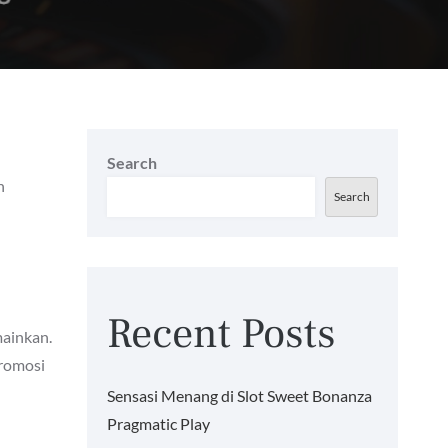
Search
n
Search
Recent Posts
mainkan.
promosi
Sensasi Menang di Slot Sweet Bonanza
Pragmatic Play