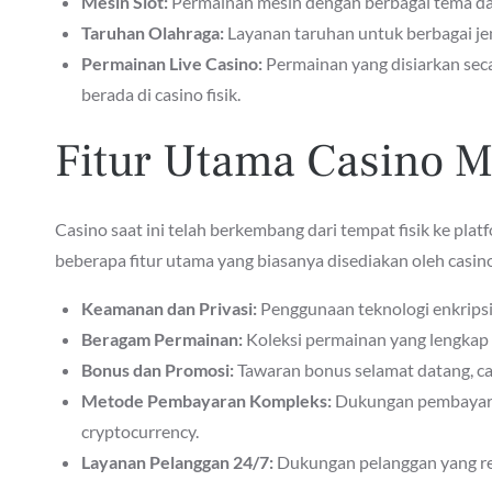
Mesin Slot:
Permainan mesin dengan berbagai tema da
Taruhan Olahraga:
Layanan taruhan untuk berbagai je
Permainan Live Casino:
Permainan yang disiarkan sec
berada di casino fisik.
Fitur Utama Casino 
Casino saat ini telah berkembang dari tempat fisik ke pl
beberapa fitur utama yang biasanya disediakan oleh casi
Keamanan dan Privasi:
Penggunaan teknologi enkripsi
Beragam Permainan:
Koleksi permainan yang lengkap 
Bonus dan Promosi:
Tawaran bonus selamat datang, c
Metode Pembayaran Kompleks:
Dukungan pembayaran 
cryptocurrency.
Layanan Pelanggan 24/7:
Dukungan pelanggan yang res