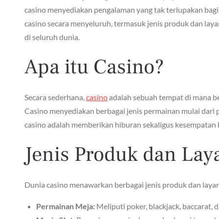
casino menyediakan pengalaman yang tak terlupakan bagi
casino secara menyeluruh, termasuk jenis produk dan layan
di seluruh dunia.
Apa itu Casino?
Secara sederhana,
casino
adalah sebuah tempat di mana ber
Casino menyediakan berbagai jenis permainan mulai dari p
casino adalah memberikan hiburan sekaligus kesempatan
Jenis Produk dan Lay
Dunia casino menawarkan berbagai jenis produk dan layan
Permainan Meja:
Meliputi poker, blackjack, baccarat,