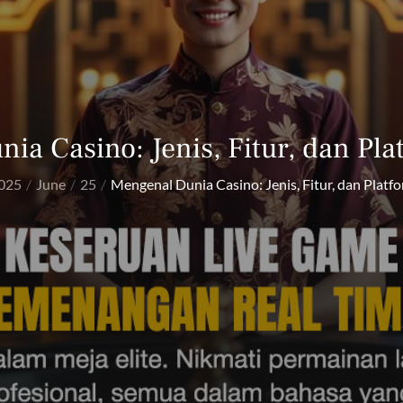
ia Casino: Jenis, Fitur, dan Pla
025
June
25
Mengenal Dunia Casino: Jenis, Fitur, dan Platf