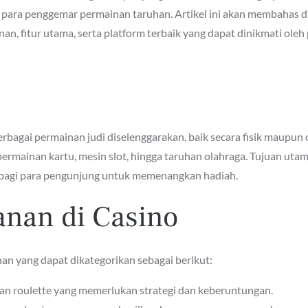
 para penggemar permainan taruhan. Artikel ini akan membahas d
an, fitur utama, serta platform terbaik yang dapat dinikmati ole
bagai permainan judi diselenggarakan, baik secara fisik maupun o
ermainan kartu, mesin slot, hingga taruhan olahraga. Tujuan utam
 bagi para pengunjung untuk memenangkan hadiah.
anan di Casino
an yang dapat dikategorikan sebagai berikut:
 dan roulette yang memerlukan strategi dan keberuntungan.