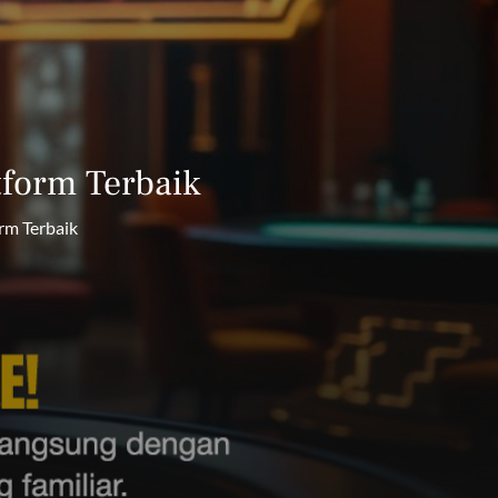
tform Terbaik
orm Terbaik