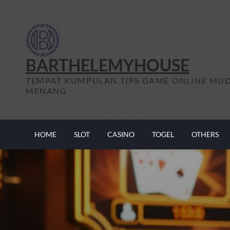
Skip
to
content
BARTHELEMYHOUSE
TEMPAT KUMPULAN TIPS GAME ONLINE MU
MENANG
HOME
SLOT
CASINO
TOGEL
OTHERS