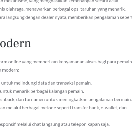
n mekanisme, yang menghasilkan kemenangan secara acak.
nis olahraga, menawarkan berbagai opsi taruhan yang menarik.
ara langsung dengan dealer nyata, memberikan pengalaman sepert
Modern
atform online yang memberikan kenyamanan akses bagi para pemain
no modern:
 untuk melindungi data dan transaksi pemain.
untuk menarik berbagai kalangan pemain.
ashback, dan turnamen untuk meningkatkan pengalaman bermain.
melalui berbagai metode seperti transfer bank, e-wallet, dan
ponsif melalui chat langsung atau telepon kapan saja.