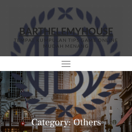
Skip
to
content
BARTHELEMYHOUSE
TEMPAT KUMPULAN TIPS GAME ONLINE
MUDAH MENANG
Category:
Others