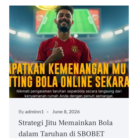
Posted
By
adminn1
June 8, 2026
on
Strategi Jitu Memainkan Bola
dalam Taruhan di SBOBET