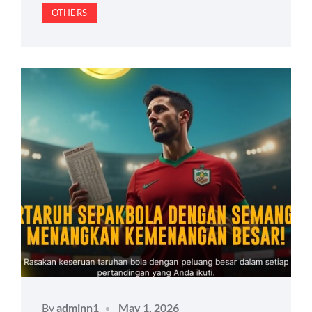
OTHERS
Posted
By
adminn1
May 1, 2026