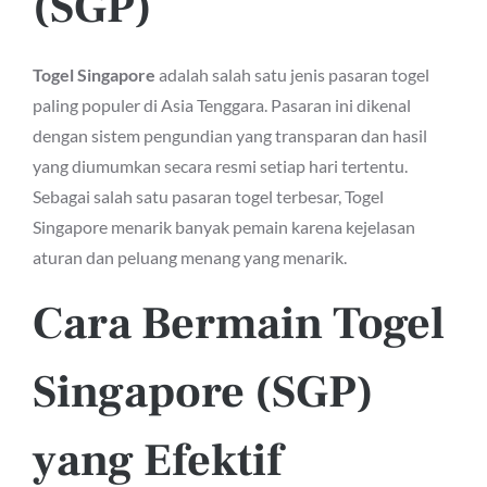
(SGP)
Togel Singapore
adalah salah satu jenis pasaran togel
paling populer di Asia Tenggara. Pasaran ini dikenal
dengan sistem pengundian yang transparan dan hasil
yang diumumkan secara resmi setiap hari tertentu.
Sebagai salah satu pasaran togel terbesar, Togel
Singapore menarik banyak pemain karena kejelasan
aturan dan peluang menang yang menarik.
Cara Bermain Togel
Singapore (SGP)
yang Efektif