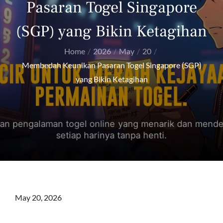
Pasaran Togel Singapore
(SGP) yang Bikin Ketagihan
Home
2026
May
20
Membedah Keunikan Pasaran Togel Singapore (SGP)
yang Bikin Ketagihan
Posted
May 20, 2026
on