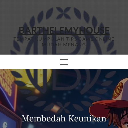
Skip
to
content
BARTHELEMYHOUSE
TEMPAT KUMPULAN TIPS GAME ONLINE
MUDAH MENANG
Membedah Keunikan