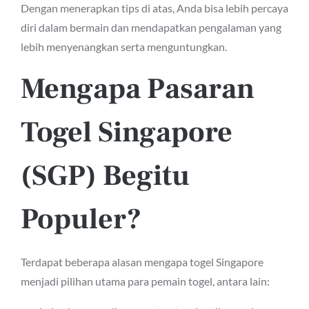
Dengan menerapkan tips di atas, Anda bisa lebih percaya
diri dalam bermain dan mendapatkan pengalaman yang
lebih menyenangkan serta menguntungkan.
Mengapa Pasaran
Togel Singapore
(SGP) Begitu
Populer?
Terdapat beberapa alasan mengapa togel Singapore
menjadi pilihan utama para pemain togel, antara lain: