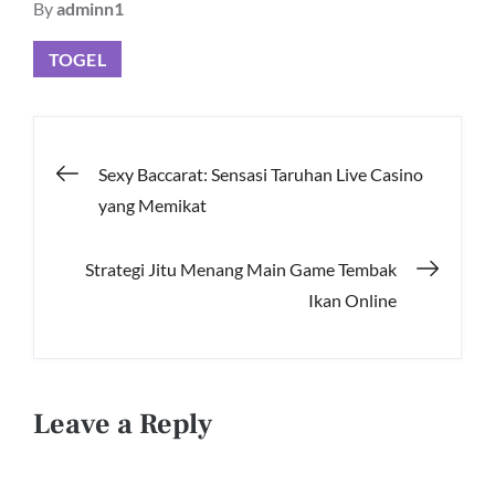
By
adminn1
TOGEL
Post
Sexy Baccarat: Sensasi Taruhan Live Casino
yang Memikat
navigation
Strategi Jitu Menang Main Game Tembak
Ikan Online
Leave a Reply