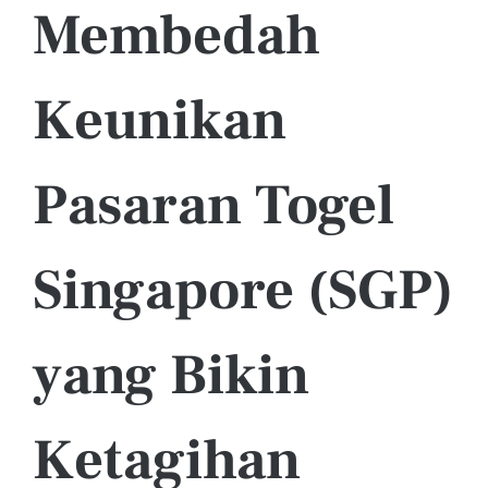
Membedah
Keunikan
Pasaran Togel
Singapore (SGP)
yang Bikin
Ketagihan