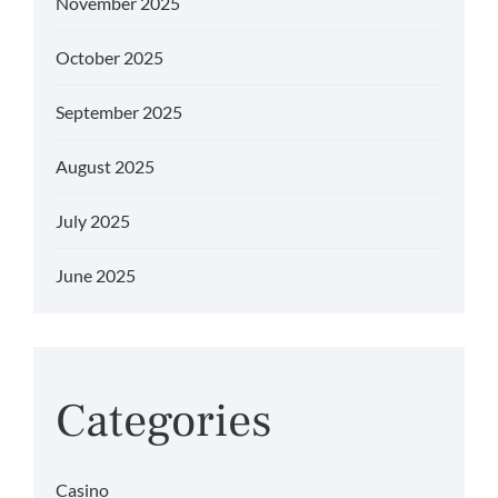
November 2025
October 2025
September 2025
August 2025
July 2025
June 2025
Categories
Casino