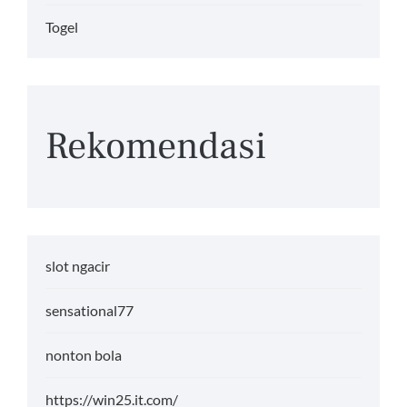
Togel
Rekomendasi
slot ngacir
sensational77
nonton bola
https://win25.it.com/