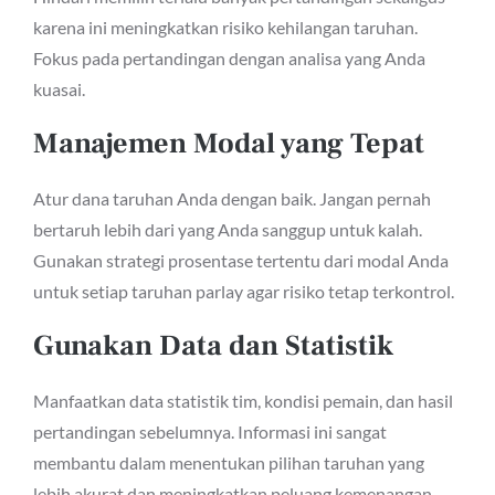
karena ini meningkatkan risiko kehilangan taruhan.
Fokus pada pertandingan dengan analisa yang Anda
kuasai.
Manajemen Modal yang Tepat
Atur dana taruhan Anda dengan baik. Jangan pernah
bertaruh lebih dari yang Anda sanggup untuk kalah.
Gunakan strategi prosentase tertentu dari modal Anda
untuk setiap taruhan parlay agar risiko tetap terkontrol.
Gunakan Data dan Statistik
Manfaatkan data statistik tim, kondisi pemain, dan hasil
pertandingan sebelumnya. Informasi ini sangat
membantu dalam menentukan pilihan taruhan yang
lebih akurat dan meningkatkan peluang kemenangan.