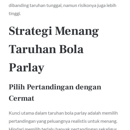
dibanding taruhan tunggal, namun risikonya juga lebih
tinggi.
Strategi Menang
Taruhan Bola
Parlay
Pilih Pertandingan dengan
Cermat
Kunci utama dalam taruhan bola parlay adalah memilih
pertandingan yang peluangnya realistis untuk menang.
Hindari memilih terlalu banyak pertandingan sekaligus