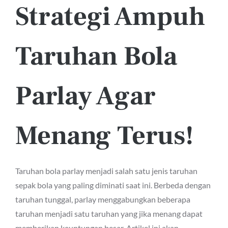
Strategi Ampuh
Taruhan Bola
Parlay Agar
Menang Terus!
Taruhan bola parlay menjadi salah satu jenis taruhan
sepak bola yang paling diminati saat ini. Berbeda dengan
taruhan tunggal, parlay menggabungkan beberapa
taruhan menjadi satu taruhan yang jika menang dapat
memberikan keuntungan besar. Artikel ini akan