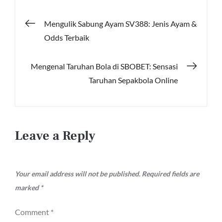
Post
Mengulik Sabung Ayam SV388: Jenis Ayam &
Odds Terbaik
navigation
Mengenal Taruhan Bola di SBOBET: Sensasi
Taruhan Sepakbola Online
Leave a Reply
Your email address will not be published.
Required fields are
marked
*
Comment
*