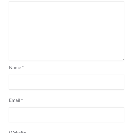
Name
*
Email
*
Website