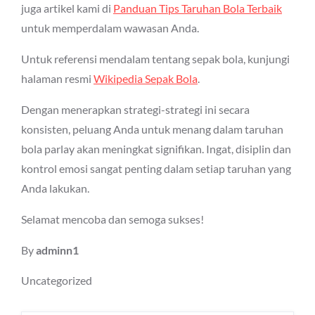
juga artikel kami di
Panduan Tips Taruhan Bola Terbaik
untuk memperdalam wawasan Anda.
Untuk referensi mendalam tentang sepak bola, kunjungi
halaman resmi
Wikipedia Sepak Bola
.
Dengan menerapkan strategi-strategi ini secara
konsisten, peluang Anda untuk menang dalam taruhan
bola parlay akan meningkat signifikan. Ingat, disiplin dan
kontrol emosi sangat penting dalam setiap taruhan yang
Anda lakukan.
Selamat mencoba dan semoga sukses!
By
adminn1
Uncategorized