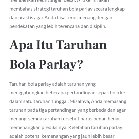
membahas strategi taruhan bola parlay secara lengkap
dan praktis agar Anda bisa terus menang dengan
pendekatan yang lebih terencana dan disiplin.
Apa Itu Taruhan
Bola Parlay?
Taruhan bola parlay adalah taruhan yang
menggabungkan beberapa pertandingan sepak bola ke
dalam satu taruhan tunggal. Misalnya, Anda memasang
taruhan pada tiga pertandingan yang berbeda dan agar
menang, semua taruhan tersebut harus benar-benar
memenangkan prediksinya. Kelebihan taruhan parlay
adalah potensi kemenangan yang jauh lebih besar