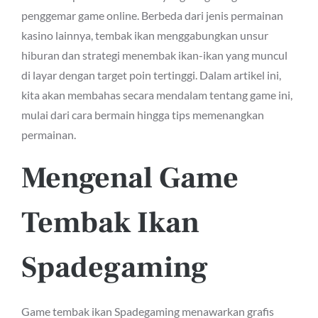
penggemar game online. Berbeda dari jenis permainan
kasino lainnya, tembak ikan menggabungkan unsur
hiburan dan strategi menembak ikan-ikan yang muncul
di layar dengan target poin tertinggi. Dalam artikel ini,
kita akan membahas secara mendalam tentang game ini,
mulai dari cara bermain hingga tips memenangkan
permainan.
Mengenal Game
Tembak Ikan
Spadegaming
Game tembak ikan Spadegaming menawarkan grafis