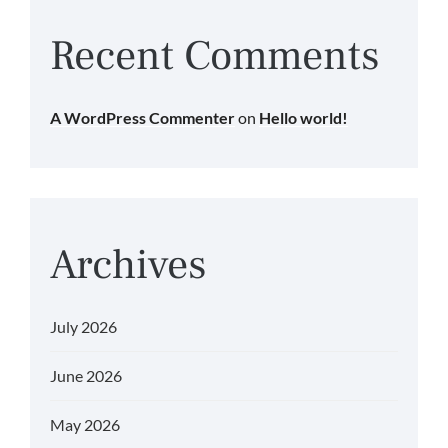
Recent Comments
A WordPress Commenter
on
Hello world!
Archives
July 2026
June 2026
May 2026