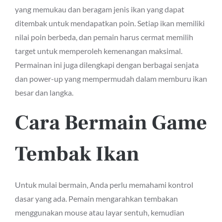
yang memukau dan beragam jenis ikan yang dapat
ditembak untuk mendapatkan poin. Setiap ikan memiliki
nilai poin berbeda, dan pemain harus cermat memilih
target untuk memperoleh kemenangan maksimal.
Permainan ini juga dilengkapi dengan berbagai senjata
dan power-up yang mempermudah dalam memburu ikan
besar dan langka.
Cara Bermain Game
Tembak Ikan
Untuk mulai bermain, Anda perlu memahami kontrol
dasar yang ada. Pemain mengarahkan tembakan
menggunakan mouse atau layar sentuh, kemudian