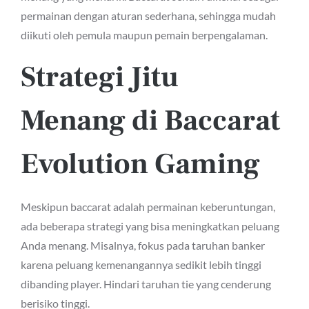
permainan dengan aturan sederhana, sehingga mudah
diikuti oleh pemula maupun pemain berpengalaman.
Strategi Jitu
Menang di Baccarat
Evolution Gaming
Meskipun baccarat adalah permainan keberuntungan,
ada beberapa strategi yang bisa meningkatkan peluang
Anda menang. Misalnya, fokus pada taruhan banker
karena peluang kemenangannya sedikit lebih tinggi
dibanding player. Hindari taruhan tie yang cenderung
berisiko tinggi.