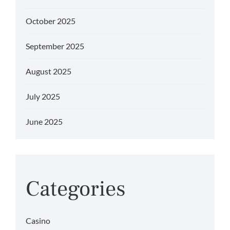
October 2025
September 2025
August 2025
July 2025
June 2025
Categories
Casino