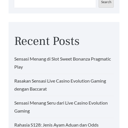
Search
Recent Posts
Sensasi Menang di Slot Sweet Bonanza Pragmatic
Play
Rasakan Sensasi Live Casino Evolution Gaming
dengan Baccarat
Sensasi Menang Seru dari Live Casino Evolution
Gaming
Rahasia S128: Jenis Ayam Aduan dan Odds