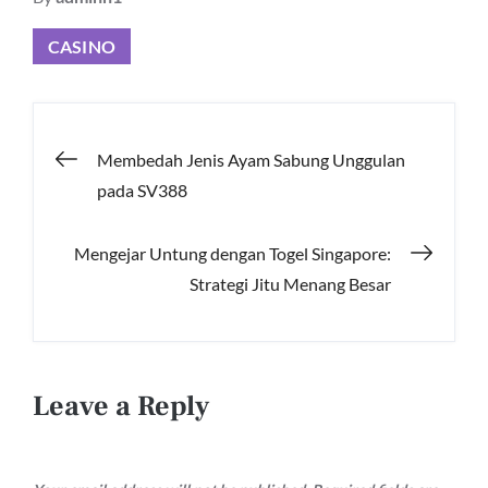
CASINO
Post
Membedah Jenis Ayam Sabung Unggulan
pada SV388
navigation
Mengejar Untung dengan Togel Singapore:
Strategi Jitu Menang Besar
Leave a Reply