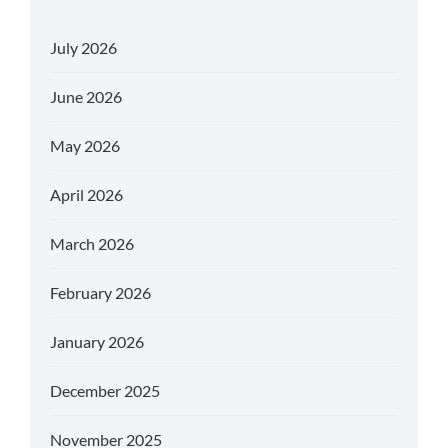
July 2026
June 2026
May 2026
April 2026
March 2026
February 2026
January 2026
December 2025
November 2025