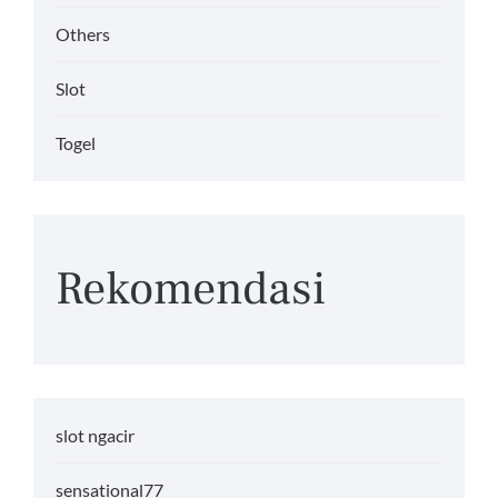
Others
Slot
Togel
Rekomendasi
slot ngacir
sensational77